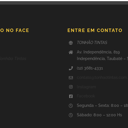
O NO FACE
ENTRE EM CONTATO
TONHÃO TINTAS
Av. Independência, 819
Tonhão Tintas
Independência, Taubaté –
(12) 3681-4331
contato@tonhaotintas.com.
Instagram
Facebook
Segunda – Sexta: 8:00 – 1
Sábado: 8:00 – 12:00 Hs