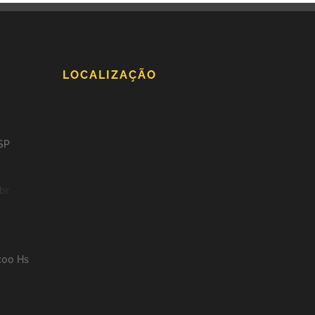
LOCALIZAÇÃO
 SP
br
8:00 Hs