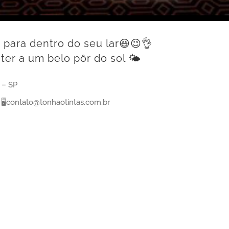
a para dentro do seu lar😆😉👌
er a um belo pôr do sol 🌤
 – SP
🖥contato@tonhaotintas.com.br