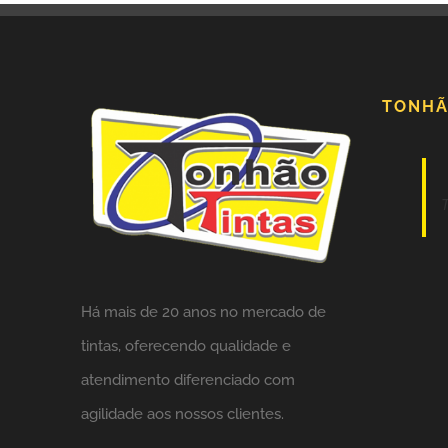
TONHÃ
Há mais de 20 anos no mercado de
tintas,
oferecendo qualidade e
atendimento diferenciado com
agilidade aos nossos clientes.