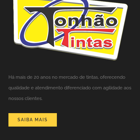
Há mais de 20 anos no mercado de tintas,
oferecendo
qualidade e atendimento diferenciado com agilidade aos
nossos clientes.
SAIBA MAIS