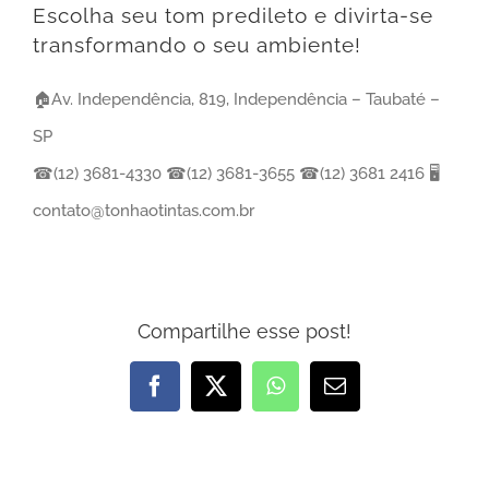
Escolha seu tom predileto e divirta-se
transformando o seu ambiente!
🏠Av. Independência, 819, Independência – Taubaté –
SP
☎(12) 3681-4330 ☎(12) 3681-3655 ☎(12) 3681 2416 🖥
contato@tonhaotintas.com.br
Compartilhe esse post!
Facebook
X
WhatsApp
E-
mail