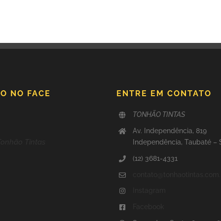
O NO FACE
ENTRE EM CONTATO
TONHÃO TINTAS
Av. Independência, 819
Tonhão Tintas
Independência, Taubaté –
(12) 3681-4331
contato@tonhaotintas.com.
Instagram
Facebook