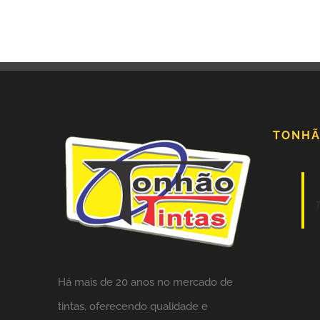
TONHÃ
Há mais de 20 anos no mercado de
tintas,
oferecendo qualidade e