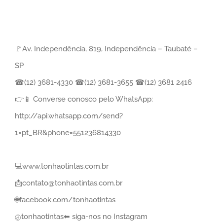
⠀
⠀
🚩Av. Independência, 819, Independência – Taubaté –
SP⠀
☎(12) 3681-4330 ☎(12) 3681-3655 ☎(12) 3681 2416⠀
👉📱 Converse conosco pelo WhatsApp:
http://api.whatsapp.com/send?
1=pt_BR&phone=551236814330⠀
⠀
💻www.tonhaotintas.com.br⠀
📩contato@tonhaotintas.com.br⠀
🌐facebook.com/tonhaotintas⠀
@tonhaotintas⬅ siga-nos no Instagram