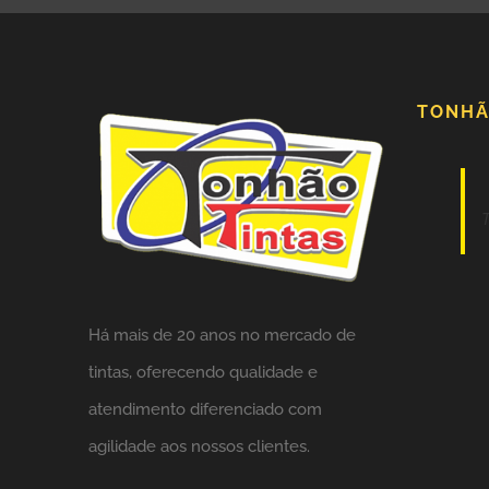
TONHÃ
Há mais de 20 anos no mercado de
tintas,
oferecendo qualidade e
atendimento diferenciado com
agilidade aos nossos clientes.