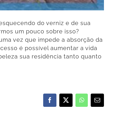
esquecendo do verniz e de sua
armos um pouco sobre isso?
, uma vez que impede a absorção da
ocesso é possível aumentar a vida
mbeleza sua residência tanto quanto
Facebook
X
WhatsApp
E-
mail