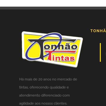
TONHÃ
Há mais de 20 anos no mercado de
tintas,
oferecendo qualidade e
atendimento diferenciado com
agilidade aos nossos clientes.