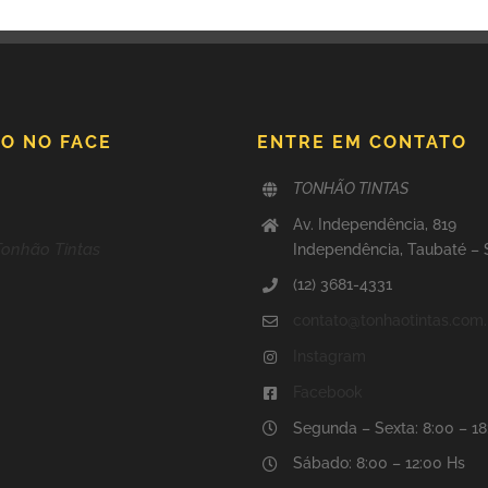
O NO FACE
ENTRE EM CONTATO
TONHÃO TINTAS
Av. Independência, 819
Tonhão Tintas
Independência, Taubaté –
(12) 3681-4331
contato@tonhaotintas.com.
Instagram
Facebook
Segunda – Sexta: 8:00 – 1
Sábado: 8:00 – 12:00 Hs