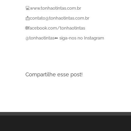
💻www.tonhaotintas.com.br⠀
📩contato@tonhaotintas.com.br⠀
🌐facebook.com/tonhaotintas⠀
@tonhaotintas⬅ siga-nos no Instagram
Compartilhe esse post!