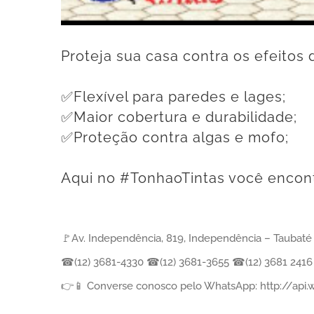
Proteja sua casa contra os efeitos 
⠀
✅Flexível para paredes e lages; ⠀
✅Maior cobertura e durabilidade; ⠀
✅Proteção contra algas e mofo; ⠀
⠀
Aqui no #TonhaoTintas você encont
⠀
🚩Av. Independência, 819, Independência – Taubaté
☎(12) 3681-4330 ☎(12) 3681-3655 ☎(12) 3681 241
👉📱 Converse conosco pelo WhatsApp: http://ap
⠀