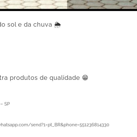
do sol e da chuva 🌦⠀
ra produtos de qualidade 😁⠀
 – SP⠀
6⠀
i.whatsapp.com/send?1=pt_BR&phone=551236814330⠀