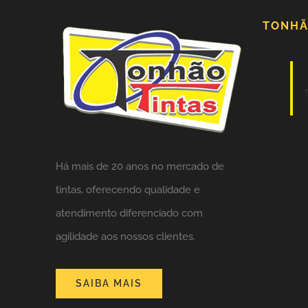
TONHÃ
Há mais de 20 anos no mercado de
tintas,
oferecendo qualidade e
atendimento diferenciado com
agilidade aos nossos clientes.
SAIBA MAIS