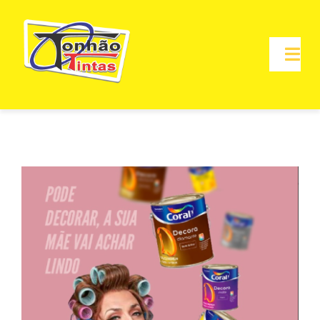
Ir
para
o
Togg
Navi
conteúdo
INICIAL
A EMPRESA
View
PRODUTOS
Larger
Image
ONDE COMPRAR
CONTATO