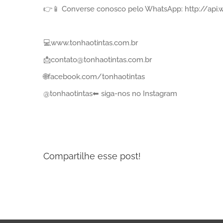
👉📱 Converse conosco pelo WhatsApp: http://ap
⠀
💻www.tonhaotintas.com.br⠀
📩contato@tonhaotintas.com.br⠀
🌐facebook.com/tonhaotintas⠀
@tonhaotintas⬅ siga-nos no Instagram
Compartilhe esse post!