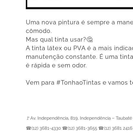
Uma nova pintura é sempre a manei
cômodo. ⠀
Mas qual tinta usar?🤔⠀
A tinta látex ou PVA é a mais indi
manutenção constante. É uma tint
é rápida e sem odor. ⠀
⠀
Vem para #TonhaoTintas e vamos te
⠀
⠀
🚩Av. Independência, 819, Independência – Taubaté
☎(12) 3681-4330 ☎(12) 3681-3655 ☎(12) 3681 241