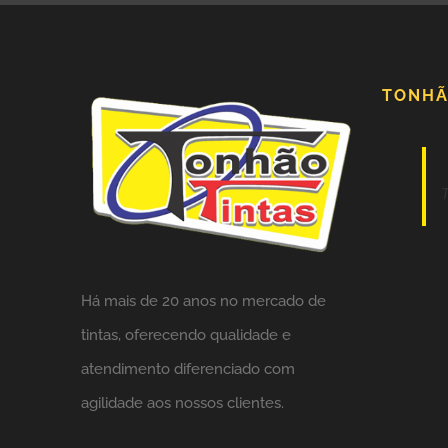
TONHÃ
Há mais de 20 anos no mercado de
tintas,
oferecendo qualidade e
atendimento diferenciado com
agilidade aos nossos clientes.