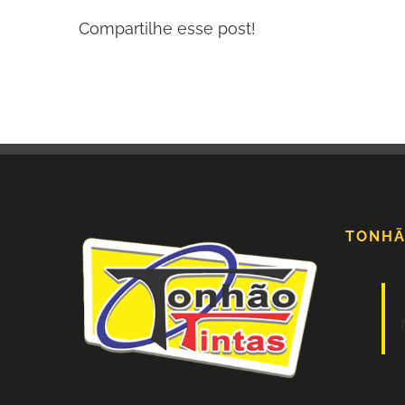
Compartilhe esse post!
TONHÃ