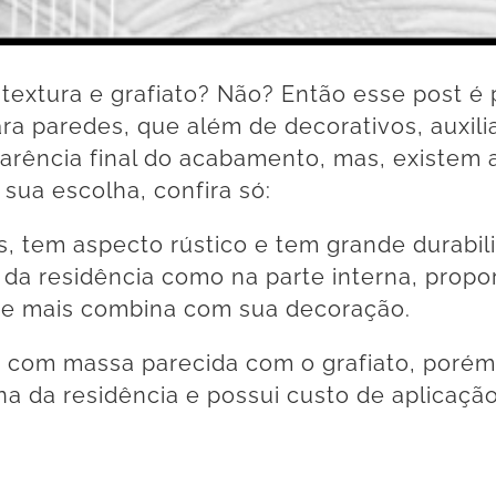
textura e grafiato? Não? Então esse post é p
ra paredes, que além de decorativos, auxili
parência final do acabamento, mas, existem a
sua escolha, confira só:
cos, tem aspecto rústico e tem grande durabi
a da residência como na parte interna, prop
ue mais combina com sua decoração.
eito com massa parecida com o grafiato, por
na da residência e possui custo de aplicação