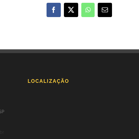
Facebook
X
WhatsApp
E-
mail
LOCALIZAÇÃO
 SP
br