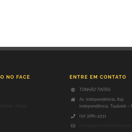
O NO FACE
ENTRE EM CONTATO
TONHÃO TINTAS
Av. Independência, 819
Tonhão Tintas
Independência, Taubaté –
(12) 3681-4331
contato@tonhaotintas.com.