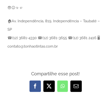
😎😉🤜🤛
🏠Av. Independência, 819, Independência – Taubaté –
SP
☎(12) 3681-4330 ☎(12) 3681-3655 ☎(12) 3681 2416 🖥
contato@tonhaotintas.com.br
Compartilhe esse post!
Facebook
X
WhatsApp
E-
mail