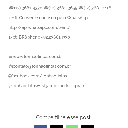
☎(12) 3681-4330 ☎(12) 3681-3655 ☎(12) 3681 2416⠀
👉📱 Converse conosco pelo WhatsApp:
http://api.whatsapp.com/send?
1=pt_BR&phone=551236814330⠀
⠀
💻www.tonhaotintas.com.br⠀
📩contato@tonhaotintas.com.br⠀
🌐facebook.com/tonhaotintas⠀
@tonhaotintas⬅ siga-nos no Instagram
Compartilhe esse post!