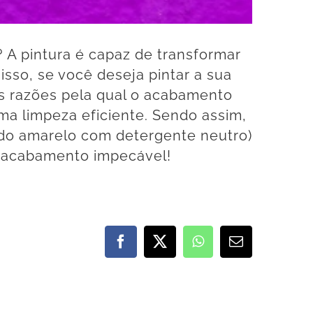
A pintura é capaz de transformar
so, se você deseja pintar a sua
is razões pela qual o acabamento
uma limpeza eficiente. Sendo assim,
ado amarelo com detergente neutro)
m acabamento impecável!
Facebook
X
WhatsApp
E-
mail