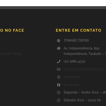
O NO FACE
ENTRE EM CONTATO
TONHÃO TINTAS
Av. Independência, 819
Tonhão Tintas
Independência, Taubaté –
(12) 3681-4331
contato@tonhaotintas.com.
Instagram
Facebook
Segunda – Sexta: 8:00 – 1
Sábado: 8:00 – 12:00 Hs