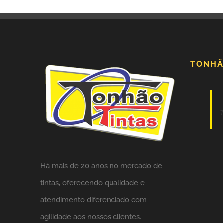
TONHÃ
Há mais de 20 anos no mercado de
tintas,
oferecendo qualidade e
atendimento diferenciado com
agilidade aos nossos clientes.