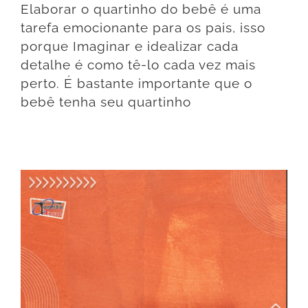
Elaborar o quartinho do bebê é uma
tarefa emocionante para os pais, isso
porque Imaginar e idealizar cada
detalhe é como tê-lo cada vez mais
perto. É bastante importante que o
bebê tenha seu quartinho
5 erros que estragam a pintura da casa